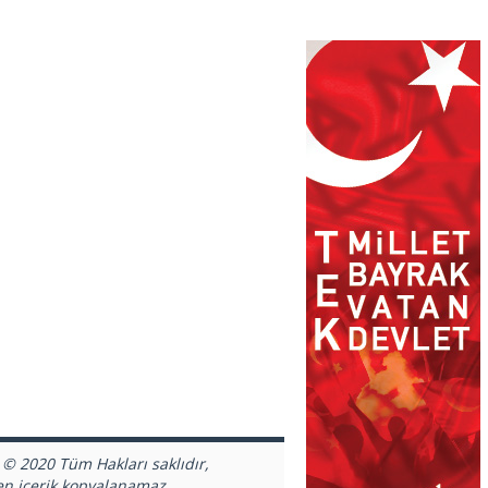
 © 2020 Tüm Hakları saklıdır,
en içerik kopyalanamaz.