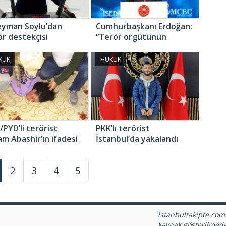
eyman Soylu’dan
Cumhurbaşkanı Erdoğan:
ör destekçisi
“Terör örgütünün
’lilere: “Hesap
kökünü kazımakta
eceksiniz!”
kararlıyız”
KUK
HUKUK
/PYD’li terörist
PKK’lı terörist
am Abashir’ın ifadesi
İstanbul’da yakalandı
ya çıktı
2
3
4
5
istanbultakipte.com
kaynak gösterilmed