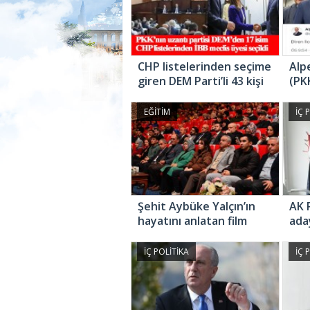
CHP listelerinden seçime
Alp
giren DEM Parti’li 43 kişi
(PK
belediye meclis üyesi
oldu
EĞİTİM
İÇ 
Şehit Aybüke Yalçın’ın
AK P
hayatını anlatan film
ada
Sancaktepe’de
“Ame
gösterime girdi
İsra
İÇ POLİTİKA
İÇ 
yapı