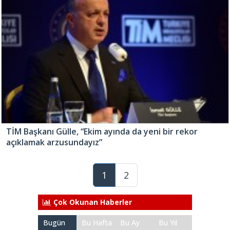
TİM Başkanı Gülle, “Ekim ayında da yeni bir rekor
açıklamak arzusundayız”
1
2
Çok Okunan Haberler
Bugün
Bu Hafta
Bu Ay
Bu Yıl