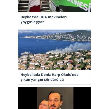
Beykoz’da DOA makineleri
yaygınlaşıyor
Heybeliada Deniz Harp Okulu’nda
çıkan yangın söndürüldü