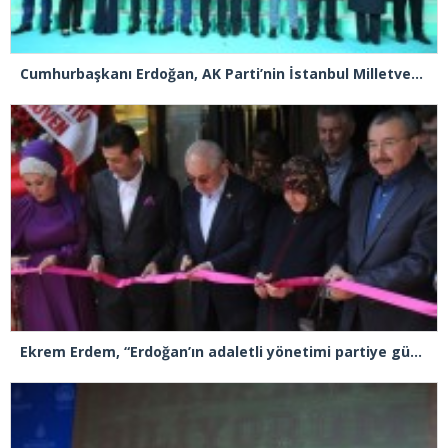
Cumhurbaşkanı Erdoğan, AK Parti’nin İstanbul Milletvekili Adaylarını da tanıttı
Ekrem Erdem, “Erdoğan’ın adaletli yönetimi partiye güç katacak”