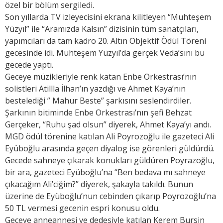
özel bir bölüm sergiledi.
Son yıllarda TV izleyecisini ekrana kilitleyen “Muhteşem
Yüzyıl” ile “Aramızda Kalsın” dizisinin tüm sanatçıları,
yapımcıları da tam kadro 20. Altın Objektif Ödül Töreni
gecesinde idi. Muhteşem Yüzyıl’da gerçek Veda’sını bu
gecede yaptı.
Geceye müzikleriyle renk katan Enbe Orkestrası’nın
solistleri Atillla İlhan’ın yazdığı ve Ahmet Kaya’nın
bestelediği ” Mahur Beste” şarkısını seslendirdiler.
Şarkının bitiminde Enbe Orkestrası’nın şefi Behzat
Gerçeker, “Ruhu şad olsun” diyerek, Ahmet Kaya’yı andı.
MGD ödül törenine katılan Ali Poyrozoğlu ile gazeteci Ali
Eyüboğlu arasında geçen diyalog ise görenleri güldürdü.
Gecede sahneye çıkarak konukları güldüren Poyrazoğlu,
bir ara, gazeteci Eyüboğlu’na “Ben bedava mı sahneye
çıkacağım Ali’ciğim?” diyerek, şakayla takıldı. Bunun
üzerine de Eyüboğlu’nun cebinden çıkarıp Poyrozoğlu’na
50 TL vermesi gecenin espri konusu oldu.
Geceye anneannesi ve dedesiyle katılan Kerem Bursin