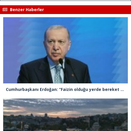
Benzer Haberler
Cumhurbaşkanı Erdoğan: “Faizin olduğu yerde bereket olmaz. Sömürünün, haksızlığın, etik ve ahlak dışı rekabetin olduğu yerde bereket bulunmaz”