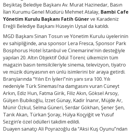
Beşiktaş Belediye Başkanı Av. Murat Hazinedar, Basın
İlan Kurumu Genel Müdürü Mehmet Atalay,
Bambi Cafe
Yönetim Kurulu Başkanı Fatih Güner
ve Karadeniz
Ereğli Belediye Başkanı Hüseyin Uysal da katıldı.
MGD Başkanı Sinan Tosun ve Yönetim Kurulu üyelerinin
ev sahipliğinde, ana sponsor Lera Fresca, Sponsor Park
Bosphorus Hotel İstanbul ve Cinemarine’nin desteğiyle
yapılan 20. Altın Objektif Ödül Töreni; ülkemizin tüm
magazin basın temsilcileriyle sinema, televizyon, tiyatro
ve müzik dünyasının en ünlü isimlerini bir araya getirdi.
Branşlarında “Yılın En İyileri”nin yanı sıra 100. Yılı
nedeniyle Türk Sineması’na damgasını vuran Cüneyt
Arkın, Ediz Hun, Fatma Girik, Filiz Akın, Göksel Arsoy,
Gülşen Bubikoğlu, İzzet Günay, Kadir İnanır, Müjde Ar,
Münir Özkul, Selma Güneri, Serdar Gökhan, Şener Şen,
Tarık Akan, Türkan Şoray, Hülya Koçyiğit ve Yusuf
Sezgin’e özel ödülleri takdim edildi.
Duayen sanatçı Ali Poyrazoğlu da “Aksi Kuş Oyunu”ndan