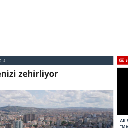
S
014
izi zehirliyor
AK 
“Mec