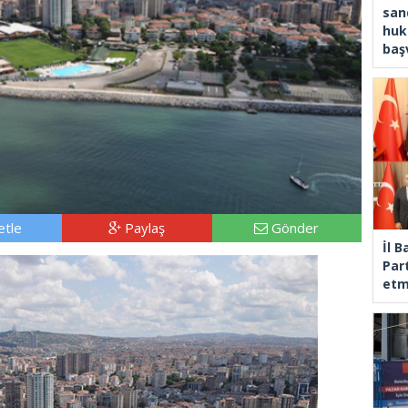
san
huk
baş
tle
Paylaş
Gönder
İl 
Part
etm