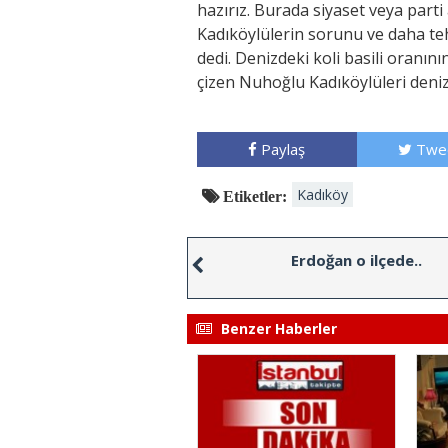
hazırız. Burada siyaset veya part
Kadıköylülerin sorunu ve daha teh
dedi. Denizdeki koli basili oranını
çizen Nuhoğlu Kadıköylüleri deni
Paylaş
Twe
Kadıköy
Etiketler:
Erdoğan o ilçede..
Benzer Haberler