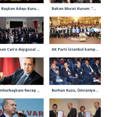
İBB Başkan Adayı Kurum’dan “deprem” temalı yeni reklam filmi
Bakan Murat Kurum: “Ada bazında uygulama çalışmalarına başladık”
Hasan Can’a duygusal bir gece
AK Parti İstanbul kampa girdi
Cumhurbaşkanı Recep Tayyip Erdoğan, “Amerika’ya medeni demem”
Burhan Kuzu, Ümraniye Belediyesi’nin konuğu oldu