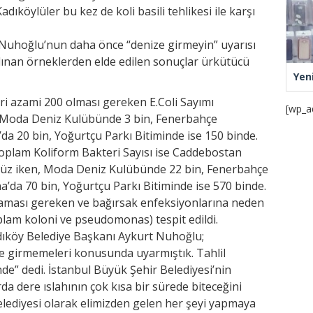
adıköylüler bu kez de koli basili tehlikesi ile karşı
Nuhoğlu’nun daha önce “denize girmeyin” uyarısı
alınan örneklerden elde edilen sonuçlar ürkütücü
Yen
eri azami 200 olması gereken E.Coli Sayımı
[wp_a
, Moda Deniz Kulübünde 3 bin, Fenerbahçe
a 20 bin, Yoğurtçu Parkı Bitiminde ise 150 binde.
Toplam Koliform Bakteri Sayısı ise Caddebostan
n yüz iken, Moda Deniz Kulübünde 22 bin, Fenerbahçe
’da 70 bin, Yoğurtçu Parkı Bitiminde ise 570 binde.
lmaması gereken ve bağırsak enfeksiyonlarına neden
oplam koloni ve pseudomonas) tespit edildi.
dıköy Belediye Başkanı Aykurt Nuhoğlu;
e girmemeleri konusunda uyarmıştık. Tahlil
de” dedi. İstanbul Büyük Şehir Belediyesi’nin
rda dere ıslahının çok kısa bir sürede biteceğini
lediyesi olarak elimizden gelen her şeyi yapmaya