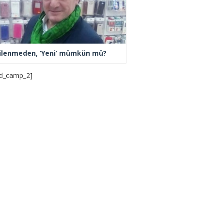
ilenmeden, ‘Yeni’ mümkün mü?
d_camp_2]