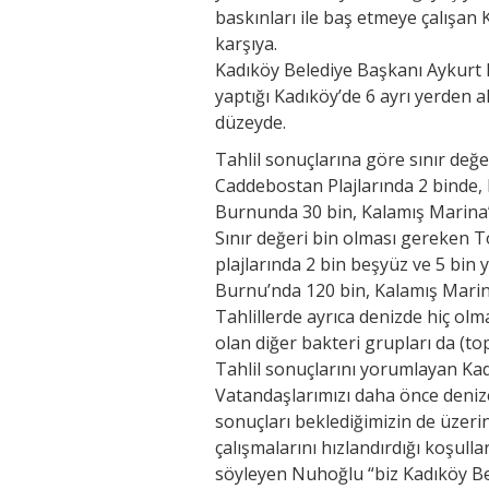
baskınları ile baş etmeye çalışan K
karşıya.
Kadıköy Belediye Başkanı Aykurt 
yaptığı Kadıköy’de 6 ayrı yerden 
düzeyde.
Tahlil sonuçlarına göre sınır değ
Caddebostan Plajlarında 2 binde
Burnunda 30 bin, Kalamış Marina’d
Sınır değeri bin olması gereken 
plajlarında 2 bin beşyüz ve 5 bi
Burnu’nda 120 bin, Kalamış Marina
Tahlillerde ayrıca denizde hiç o
olan diğer bakteri grupları da (t
Tahlil sonuçlarını yorumlayan Ka
Vatandaşlarımızı daha önce deniz
sonuçları beklediğimizin de üzerin
çalışmalarını hızlandırdığı koşulla
söyleyen Nuhoğlu “biz Kadıköy Be