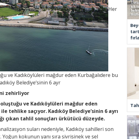
Her
Bey
tar
fır
uğu ve Kadıköylüleri mağdur eden Kurbağalıdere bu
Kadıköy Belediye’sinin 6 ayr
i zehirliyor
 oluştuğu ve Kadıköylüleri mağdur eden
Tah
ile tehlike saçıyor. Kadıköy Belediye’sinin 6 ayrı
ı çıkan tahlil sonuçları ürkütücü düzeyde.
alizasyon suları nedeniyle, Kadıköy sahilleri son
or. Yoğun kokunun yanı sıra sivrisinek ve sel