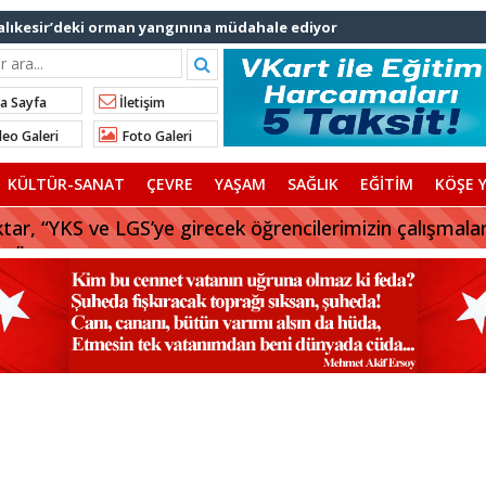
Balıkesir’deki orman yangınına müdahale ediyor
 Kastamonu Cide’ye kardeşlik eli
uz Festivali’ lezzet ve coşkuya sahne oldu
a Sayfa
İletişim
: “AK Parti’nin kapısı milletine hizmet etmek isteyen
eo Galeri
Foto Galeri
KÜLTÜR-SANAT
ÇEVRE
YAŞAM
SAĞLIK
EĞİTİM
KÖŞE Y
tar, “YKS ve LGS’ye girecek öğrencilerimizin çalışmala
uz”