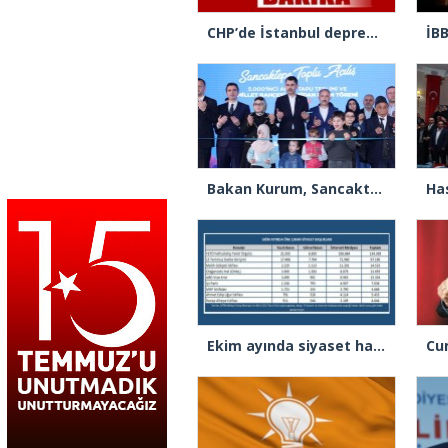
CHP’de İstanbul depremi! Tüm yönetim görevden alındı, Gürsel Tekin İl Başkanı oldu
Bakan Kurum, Sancaktepe Belediyesi’nin yaptığı 30 eserin açılışını yaptı
Ekim ayında siyaset hareketliydi