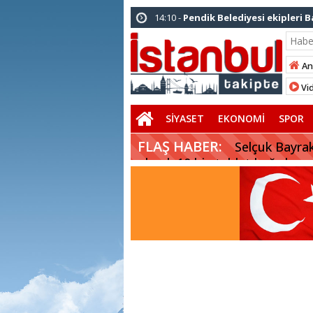
14:10 -
Pendik Belediyesi ekipleri 
10:23 -
Arnavutköy Belediyesi’nden
10:33 -
Arnavutköy’de ‘Yeniköy Karp
An
14:21 -
İl Başkanı Abdullah Özdemir
Vid
herkese açıktır”
SİYASET
EKONOMİ
SPOR
FLAŞ HABER:
Selçuk Bayrak
olarak 10 bin tablet bağışlıyor