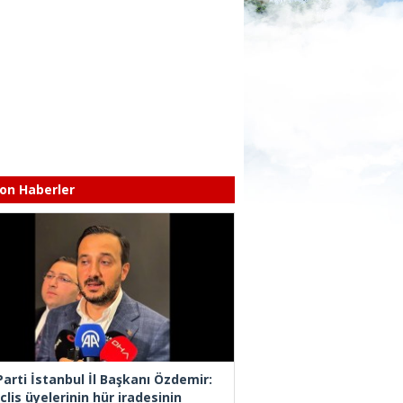
on Haberler
Parti İstanbul İl Başkanı Özdemir:
lis üyelerinin hür iradesinin