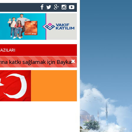
AZILARI
rına katkı sağlamak için Baykar