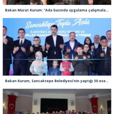
Bakan Murat Kurum: “Ada bazında uygulama çalışmalarına başladık”
Bakan Kurum, Sancaktepe Belediyesi’nin yaptığı 30 eserin açılışını yaptı