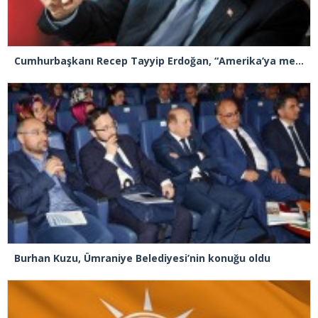
Cumhurbaşkanı Recep Tayyip Erdoğan, “Amerika’ya medeni demem”
Burhan Kuzu, Ümraniye Belediyesi’nin konuğu oldu