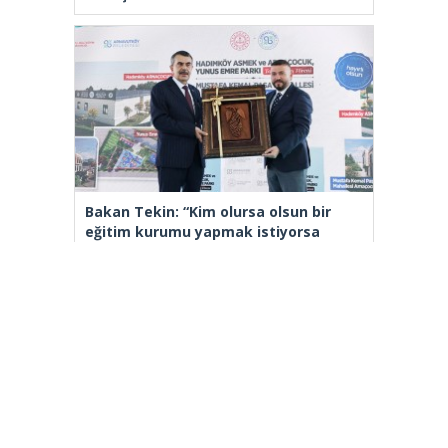
Bakan Tekin: “Kim olursa olsun bir
eğitim kurumu yapmak istiyorsa
anayasal olarak bizimle beraber
çalışmak zorundadır”
[wp_ad_camp_2]
Gazete Manşetleri
Günlük Burç Yorumları
Haber Gönder
İletişim