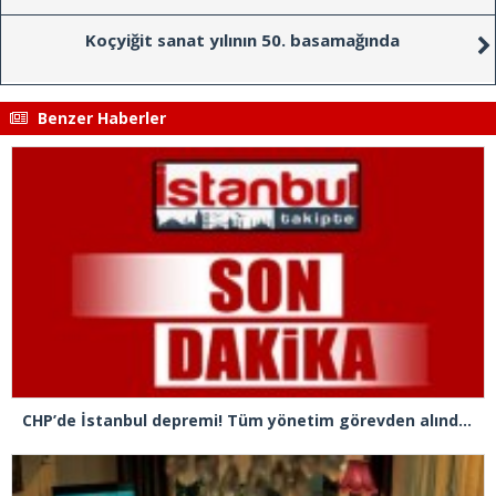
Koçyiğit sanat yılının 50. basamağında
Benzer Haberler
CHP’de İstanbul depremi! Tüm yönetim görevden alındı, Gürsel Tekin İl Başkanı oldu