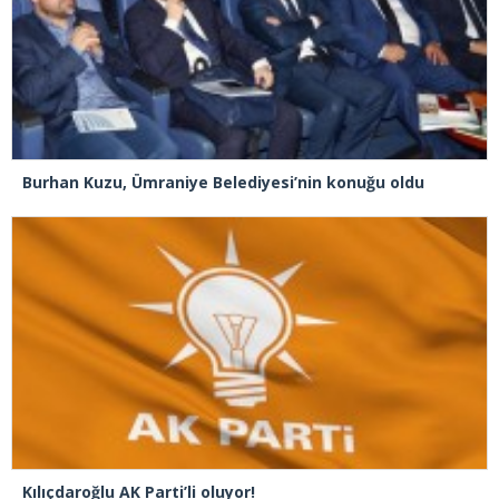
Burhan Kuzu, Ümraniye Belediyesi’nin konuğu oldu
Kılıçdaroğlu AK Parti’li oluyor!