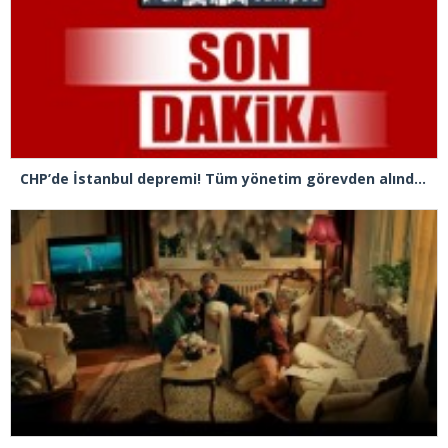
CHP’de İstanbul depremi! Tüm yönetim görevden alındı, Gürsel Tekin İl Başkanı oldu