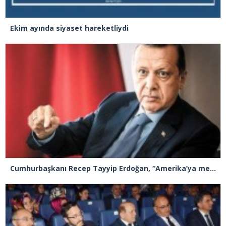
Ekim ayında siyaset hareketliydi
Cumhurbaşkanı Recep Tayyip Erdoğan, “Amerika’ya medeni demem”