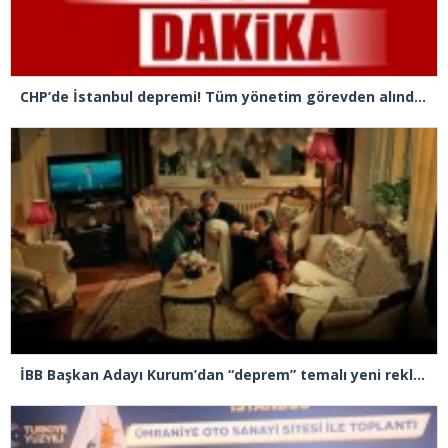
CHP’de İstanbul depremi! Tüm yönetim görevden alındı, Gürsel Tekin İl Başkanı oldu
İBB Başkan Adayı Kurum’dan “deprem” temalı yeni reklam filmi