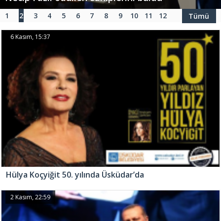
1
2
3
4
5
6
7
8
9
10
11
12
Tümü
6 Kasım, 15:37
Hülya Koçyiğit 50. yılında Üsküdar’da
2 Kasım, 22:59