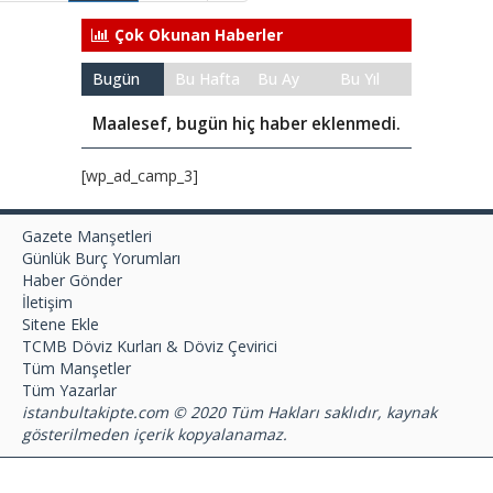
Çok Okunan Haberler
Bugün
Bu Hafta
Bu Ay
Bu Yıl
Maalesef, bugün hiç haber eklenmedi.
[wp_ad_camp_3]
Gazete Manşetleri
Günlük Burç Yorumları
Haber Gönder
İletişim
Sitene Ekle
TCMB Döviz Kurları & Döviz Çevirici
Tüm Manşetler
Tüm Yazarlar
istanbultakipte.com © 2020 Tüm Hakları saklıdır, kaynak
gösterilmeden içerik kopyalanamaz.
selyus