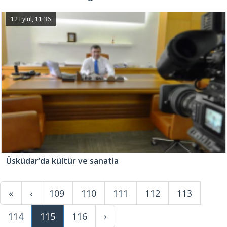
12 Eylül, 11:36
Üsküdar’da kültür ve sanatla
«
‹
109
110
111
112
113
114
115
116
›