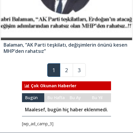
Balaman, “AK Parti teşkilatı, değişimlerin önünü kesen
MHP’den rahatsız”
1
2
3
Çok Okunan Haberler
Bugün
Bu Hafta
Bu Ay
Bu Yıl
Maalesef, bugün hiç haber eklenmedi.
[wp_ad_camp_3]